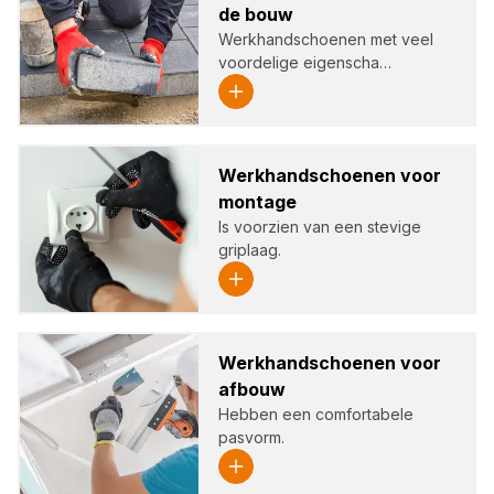
de bouw
Werkhandschoenen met veel
voordelige eigenscha…
Werk­hand­schoe­nen voor
mon­ta­ge
Is voorzien van een stevige
griplaag.
Werk­hand­schoe­nen voor
afbouw
Hebben een comfortabele
pasvorm.