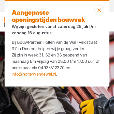
Morgen weer open
vanaf 07:00 uur
Aangepaste
openingstijden bouwvak
Wij zijn gesloten vanaf zaterdag 25 juli t/m
zondag 16 augustus.
Bij BouwPartner Holten van de Wal (Veldstraat
PBM & werkkleding
Werkhandschoenen
37 in Deurne) helpen wij je graag verder.
Zij zijn in week 31, 32 en 33 geopend van
maandag t/m vrijdag van 08.00 t/m 17.00 uur, of
bereikbaar via 0493-312370 en
info@holtenvandewal.nl
.