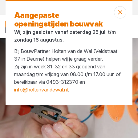
Vandaag open
vanaf 07:00 uur
Aangepaste
openingstijden bouwvak
Wij zijn gesloten vanaf zaterdag 25 juli t/m
zondag 16 augustus.
Bij BouwPartner Holten van de Wal (Veldstraat
Installatie
Schakelmateriaal
37 in Deurne) helpen wij je graag verder.
Zij zijn in week 31, 32 en 33 geopend van
maandag t/m vrijdag van 08.00 t/m 17.00 uur, of
bereikbaar via 0493-312370 en
info@holtenvandewal.nl
.