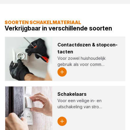
SOORTEN SCHAKELMATERIAAL
Verkrijgbaar in verschillende soorten
Con­tact­do­zen
&
stop­con­
tac­ten
Voor zowel huishoudelijk
gebruik als voor comm…
Scha­ke­laars
Voor een veilige in- en
uitschakeling van stro…