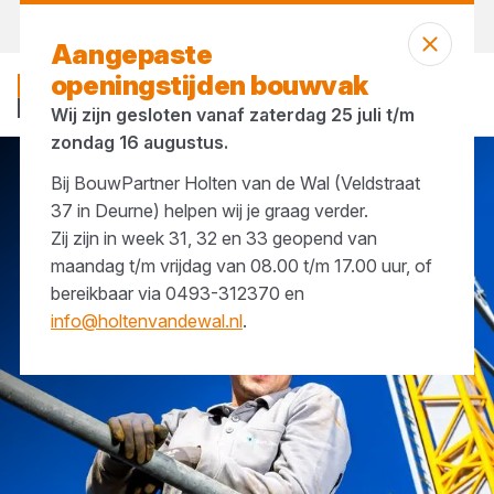
Morgen weer open
vanaf 07:00 uur
Aangepaste
openingstijden bouwvak
Wij zijn gesloten vanaf zaterdag 25 juli t/m
zondag 16 augustus.
Bij BouwPartner Holten van de Wal (Veldstraat
Algemene voorwaarden
37 in Deurne) helpen wij je graag verder.
Zij zijn in week 31, 32 en 33 geopend van
maandag t/m vrijdag van 08.00 t/m 17.00 uur, of
bereikbaar via 0493-312370 en
info@holtenvandewal.nl
.