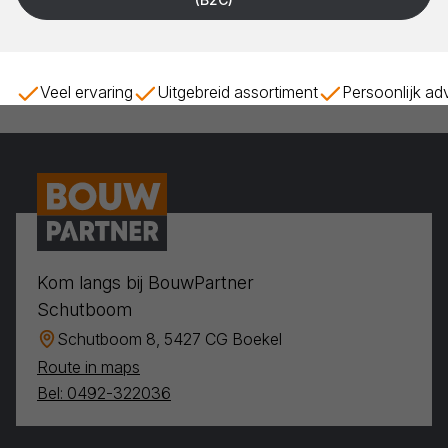
Veel ervaring
Uitgebreid assortiment
Persoonlijk ad
Kom langs bij BouwPartner
Schutboom
Schutboom 8, 5427 CG Boekel
Route in maps
Bel: 0492-322036