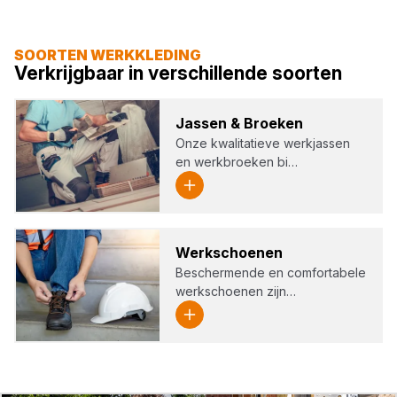
SOORTEN WERKKLEDING
Verkrijgbaar in verschillende soorten
Jas­sen
&
Broe­ken
Onze kwalitatieve werkjassen
en werkbroeken bi…
Werk­schoe­nen
Beschermende en comfortabele
werkschoenen zijn…