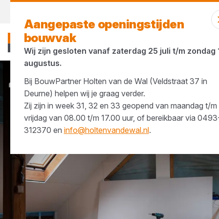
Vandaag gesloten
Aangepaste openingstijden
bouwvak
Wij zijn gesloten vanaf zaterdag 25 juli t/m zondag 
augustus.
Bij BouwPartner Holten van de Wal (Veldstraat 37 in
Merken
Knauf
Deurne) helpen wij je graag verder.
Zij zijn in week 31, 32 en 33 geopend van maandag t/m
vrijdag van 08.00 t/m 17.00 uur, of bereikbaar via 0493
312370 en
info@holtenvandewal.nl
.