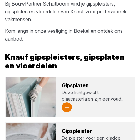
Bij
BouwPartner Schutboom
vind je
gipspleisters,
gipsplaten en vloerdelen
van
Knauf
voor professionele
vakmensen.
Kom langs in onze vestiging in
Boekel
en ontdek ons
aanbod.
Knauf
gipspleisters, gipsplaten
en vloerdelen
Gips­pla­ten
Deze lichtgewicht
plaatmaterialen zijn eenvoud…
Gips­pleis­ter
De pleister voor een gladde