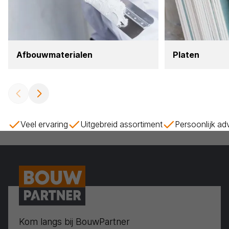
Afbouw­ma­te­ri­a­len
Pla­ten
Veel ervaring
Uitgebreid assortiment
Persoonlijk ad
Kom langs bij BouwPartner