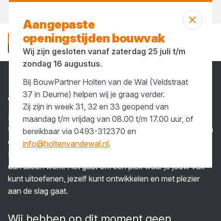
Vandaag open
vanaf 07:00 uur
Aangepaste
openingstijden bouwvak
Wij zijn gesloten vanaf zaterdag 25 juli t/m
zondag 16 augustus.
Bij BouwPartner Holten van de Wal (Veldstraat
Vacatures
37 in Deurne) helpen wij je graag verder.
WER­KEN BIJ ONS
Zij zijn in week 31, 32 en 33 geopend van
Heb jij affiniteit met bouw en bouwmaterialen? Wij zijn een
maandag t/m vrijdag van 08.00 t/m 17.00 uur, of
toonaangevende groothandel in bouwmaterialen, met een
bereikbaar via 0493-312370 en
collegiale sfeer en ruimte voor persoonlijke ontwikkeling.
info@holtenvandewal.nl
.
Bij BouwPartner geloven we dat een goede baan meer is
dan alleen werk. Het gaat om een plek waar je jouw vak
kunt uitoefenen, jezelf kunt ontwikkelen en met plezier
aan de slag gaat.
Wij hebben op dit moment geen