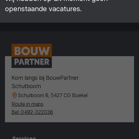
openstaande vacatures.
Kom langs bij BouwPartner
Schutboom
Schutboom 8, 5427 CG Boekel
Route in maps
Bel: 0492-322036
Services