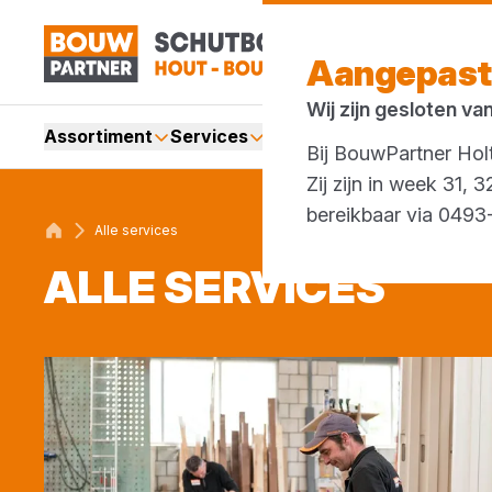
Aangepast
Wij zijn gesloten va
Assortiment
Services
Merken
Acties
Bij BouwPartner Holt
Zij zijn in week 31,
bereikbaar via 049
Alle services
ALLE SER­VI­CES