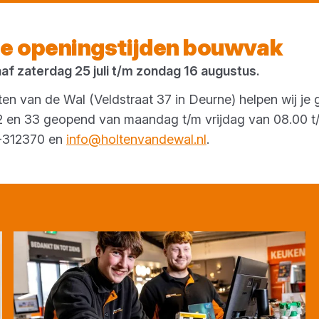
Vandaag open
tot 12:00 uur
e openingstijden bouwvak
naf zaterdag 25 juli t/m zondag 16 augustus.
en van de Wal (Veldstraat 37 in Deurne) helpen wij je 
 32 en 33 geopend van maandag t/m vrijdag van 08.00 t/
3-312370 en
info@holtenvandewal.nl
.