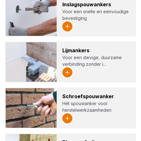
Inslagspouw­an­kers
Voor een snelle en eenvoudige
bevestiging
Lijm­an­kers
Voor een stevige, duurzame
verbinding zonder i…
Schroefspouw­an­ker
Hét spouwanker voor
herstelwerkzaamheden