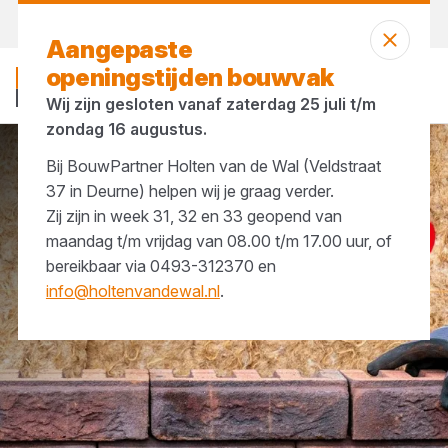
Vandaag open
tot 17:00 uur
Aangepaste
openingstijden bouwvak
Wij zijn gesloten vanaf zaterdag 25 juli t/m
zondag 16 augustus.
Bij BouwPartner Holten van de Wal (Veldstraat
IJzerwaren
Spouwankers
37 in Deurne) helpen wij je graag verder.
Zij zijn in week 31, 32 en 33 geopend van
maandag t/m vrijdag van 08.00 t/m 17.00 uur, of
bereikbaar via 0493-312370 en
info@holtenvandewal.nl
.