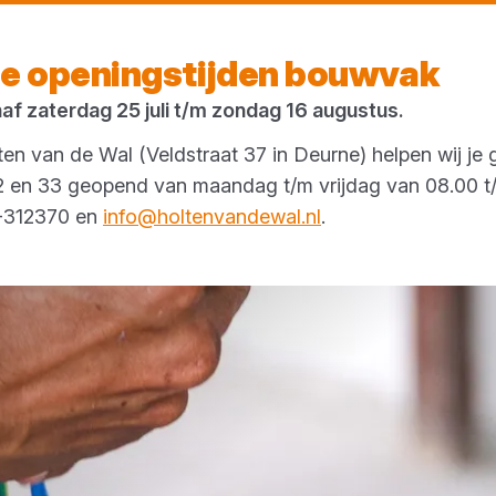
Morgen weer open
vanaf 07:00 uur
e openingstijden bouwvak
naf zaterdag 25 juli t/m zondag 16 augustus.
en van de Wal (Veldstraat 37 in Deurne) helpen wij je 
 32 en 33 geopend van maandag t/m vrijdag van 08.00 t/
3-312370 en
info@holtenvandewal.nl
.