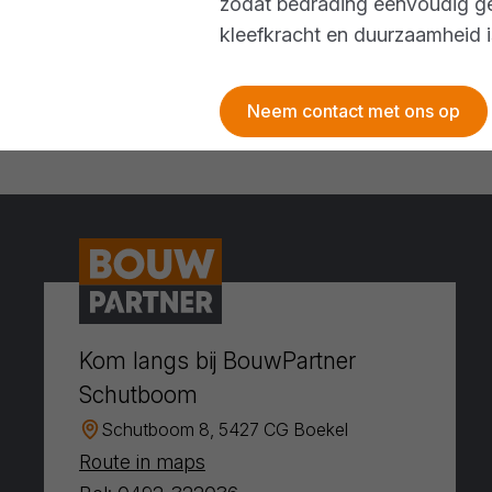
zodat bedrading eenvoudig ge
kleefkracht en duurzaamheid is
Neem contact met ons op
Kom langs bij BouwPartner
Schutboom
Schutboom 8, 5427 CG Boekel
Route in maps