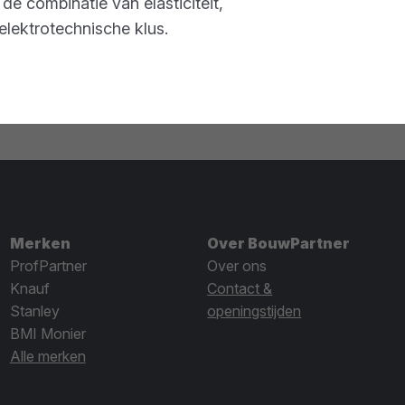
 combinatie van elasticiteit,
elektrotechnische klus.
Merken
Over BouwPartner
ProfPartner
Over ons
Knauf
Contact &
Stanley
openingstijden
BMI Monier
Alle merken