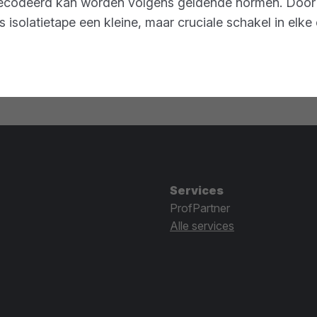
codeerd kan worden volgens geldende normen. Door de
 isolatietape een kleine, maar cruciale schakel in elke 
Services
ProfPartner
Alle services