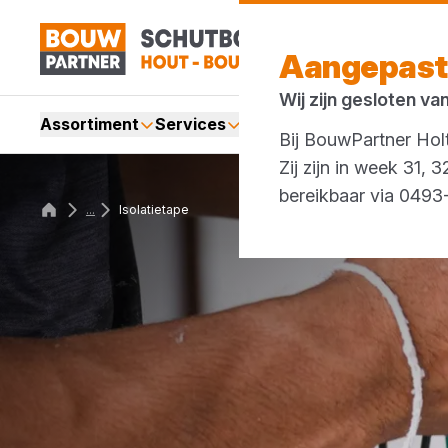
Aangepast
Wij zijn gesloten va
Assortiment
Services
Merken
Acties
Bij BouwPartner Holt
Zij zijn in week 31,
bereikbaar via 049
...
Isolatietape