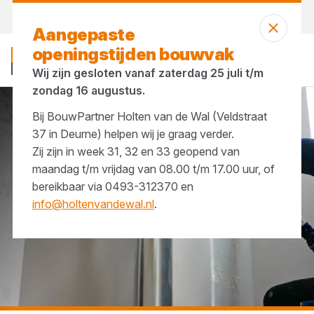
Morgen weer open
vanaf 07:00 uur
Aangepaste
openingstijden bouwvak
Wij zijn gesloten vanaf zaterdag 25 juli t/m
zondag 16 augustus.
Bij BouwPartner Holten van de Wal (Veldstraat
...
Wasbenzine
37 in Deurne) helpen wij je graag verder.
Zij zijn in week 31, 32 en 33 geopend van
maandag t/m vrijdag van 08.00 t/m 17.00 uur, of
bereikbaar via 0493-312370 en
info@holtenvandewal.nl
.