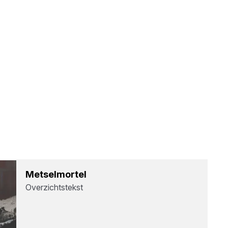
Met­sel­m­or­tel
Overzichtstekst