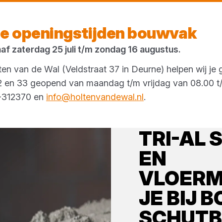
Morgen weer open
vanaf 07:00 uur
e openingstijden bouwvak
naf zaterdag 25 juli t/m zondag 16 augustus.
en van de Wal (Veldstraat 37 in Deurne) helpen wij je 
 32 en 33 geopend van maandag t/m vrijdag van 08.00 t/
3-312370 en
info@holtenvandewal.nl
.
TRI-AL
EN
VLOERM
JE BIJ
B
SCHUT