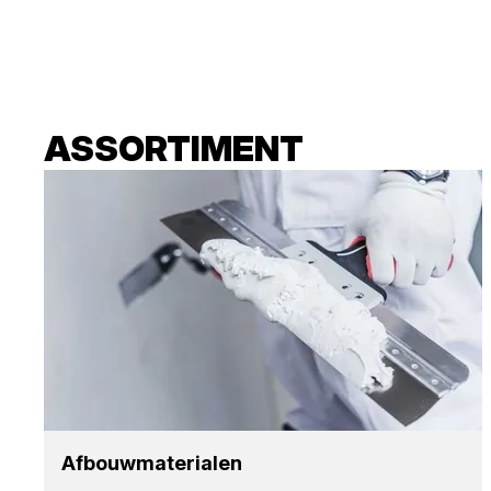
ASSORTIMENT
Afbouw­ma­te­ri­a­len