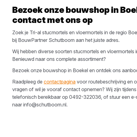
Bezoek onze bouwshop in
Boe
contact met ons op
Zoek je
Tri-al
stucmortels en vloermortels
in de regio
Boe
bij
BouwPartner Schutboom
aan het juiste adres.
Wij hebben diverse soorten
stucmortels en vloermortels
i
Benieuwd naar ons complete assortiment?
Bezoek onze bouwshop in
Boekel
en ontdek ons aanbo
Raadpleeg de
contactpagina
voor routebeschrijving en o
vragen of wil je vooraf contact opnemen? Wij zijn tijdens
telefonisch bereikbaar op
0492-322036
, of stuur een e-
naar
info@schutboom.nl
.