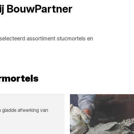
ij
BouwPartner
selecteerd assortiment
stucmortels en
rmortels
n gladde afwerking van