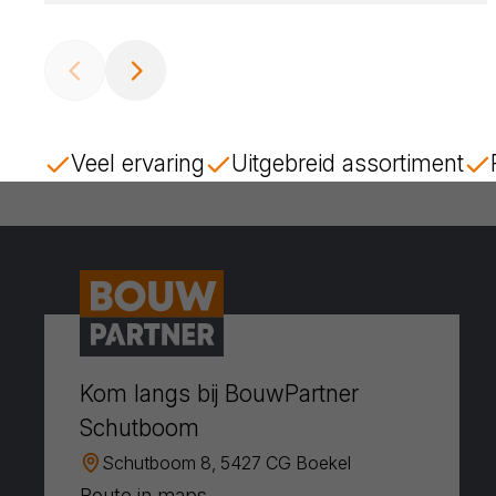
Veel ervaring
Uitgebreid assortiment
Kom langs bij BouwPartner
Schutboom
Schutboom 8, 5427 CG Boekel
Route in maps