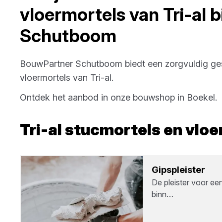
vloermortels
van
Tri-al
b
Schutboom
BouwPartner Schutboom
biedt een zorgvuldig ge
vloermortels
van
Tri-al
.
Ontdek het aanbod in onze bouwshop in
Boekel
.
Tri-al
stucmortels en vloe
Gips­pleis­ter
De pleister voor ee
binn…