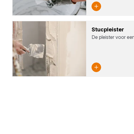
Stuc­pleis­ter
De pleister voor ee