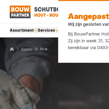
Aangepast
Wij zijn gesloten va
Assortiment
Services
Merken
Acties
Bij BouwPartner Holt
Zij zijn in week 31,
bereikbaar via 049
Merken
Tri-al