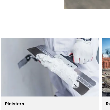
Pleis­ters
R