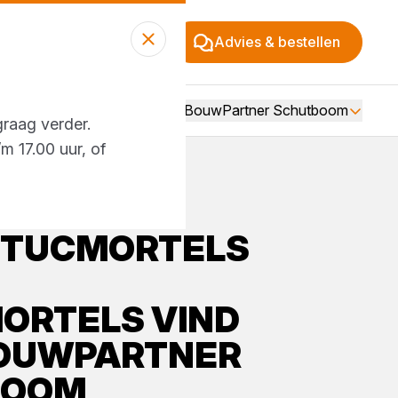
Advies & bestellen
Over BouwPartner Schutboom
graag verder.
m 17.00 uur, of
STUCMORTELS
ORTELS
VIND
OUWPARTNER
BOOM