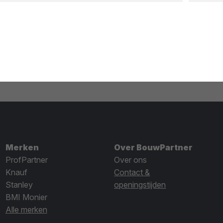
Merken
Over BouwPartner
ProfPartner
Over ons
Knauf
Contact &
Stanley
openingstijden
BMI Monier
Alle merken