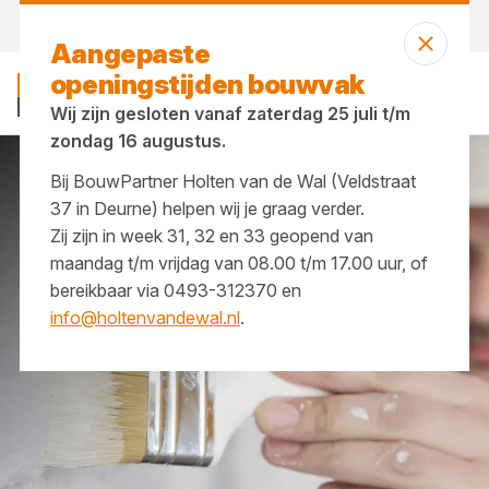
Vandaag gesloten
Aangepaste
openingstijden bouwvak
Wij zijn gesloten vanaf zaterdag 25 juli t/m
zondag 16 augustus.
Bij BouwPartner Holten van de Wal (Veldstraat
Merken
Tenco
37 in Deurne) helpen wij je graag verder.
Zij zijn in week 31, 32 en 33 geopend van
maandag t/m vrijdag van 08.00 t/m 17.00 uur, of
bereikbaar via 0493-312370 en
info@holtenvandewal.nl
.