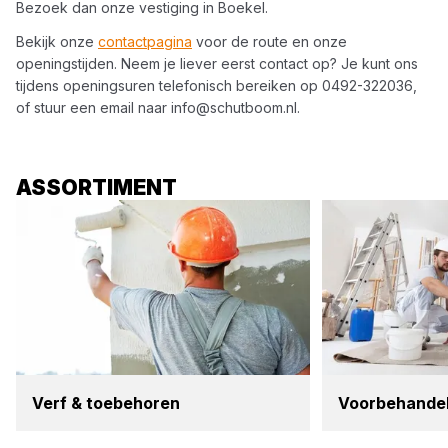
Bezoek dan onze vestiging in
Boekel
.
Bekijk onze
contactpagina
voor de route en onze
openingstijden. Neem je liever eerst contact op? Je kunt ons
tijdens openingsuren telefonisch bereiken op
0492-322036
,
of stuur een email naar
info@schutboom.nl
.
ASSORTIMENT
Verf
&
toe­be­ho­ren
Voor­be­han­de­