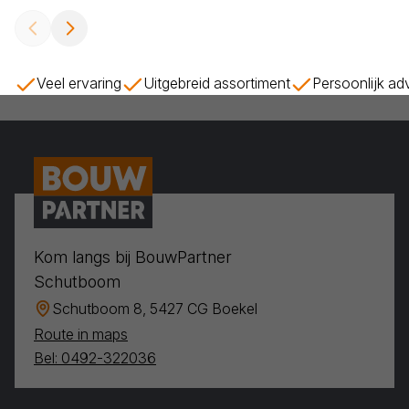
Veel ervaring
Uitgebreid assortiment
Persoonlijk ad
Kom langs bij BouwPartner
Schutboom
Schutboom 8, 5427 CG Boekel
Route in maps
Bel: 0492-322036