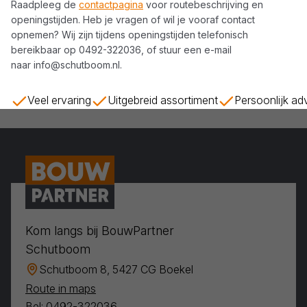
Raadpleeg de
contactpagina
voor routebeschrijving en
openingstijden. Heb je vragen of wil je vooraf contact
opnemen? Wij zijn tijdens openingstijden telefonisch
bereikbaar op
0492-322036
, of stuur een e-mail
naar
info@schutboom.nl
.
Veel ervaring
Uitgebreid assortiment
Persoonlijk ad
Kom langs bij BouwPartner
Schutboom
Schutboom 8, 5427 CG Boekel
Route in maps
Bel: 0492-322036