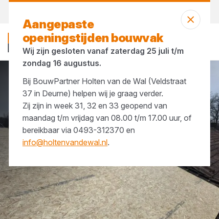
Morgen weer open
vanaf 07:00 uur
Aangepaste
openingstijden bouwvak
Wij zijn gesloten vanaf zaterdag 25 juli t/m
zondag 16 augustus.
Bij BouwPartner Holten van de Wal (Veldstraat
Merken
Roval
37 in Deurne) helpen wij je graag verder.
Zij zijn in week 31, 32 en 33 geopend van
maandag t/m vrijdag van 08.00 t/m 17.00 uur, of
bereikbaar via 0493-312370 en
info@holtenvandewal.nl
.