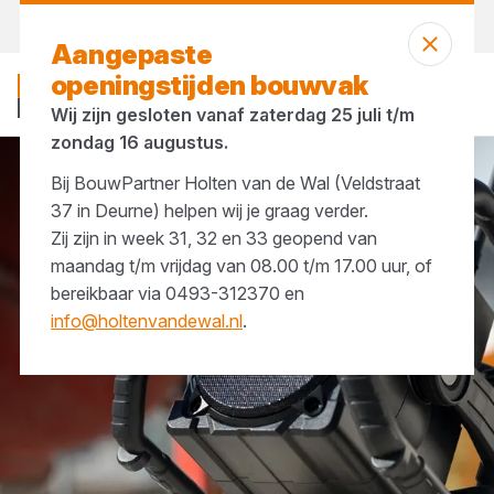
Morgen weer open
vanaf 07:00 uur
Aangepaste
openingstijden bouwvak
Wij zijn gesloten vanaf zaterdag 25 juli t/m
zondag 16 augustus.
Bij BouwPartner Holten van de Wal (Veldstraat
Merken
Perfectpro
37 in Deurne) helpen wij je graag verder.
Zij zijn in week 31, 32 en 33 geopend van
maandag t/m vrijdag van 08.00 t/m 17.00 uur, of
bereikbaar via 0493-312370 en
info@holtenvandewal.nl
.