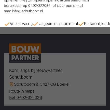
opnemen? Wij zijn tijdens openingstijden telefonisch
bereikbaar op
0492-322036
, of stuur een e-mail
naar
info@schutboom.nl
.
Veel ervaring
Uitgebreid assortiment
Persoonlijk ad
Kom langs bij BouwPartner
Schutboom
Schutboom 8, 5427 CG Boekel
Route in maps
Bel: 0492-322036