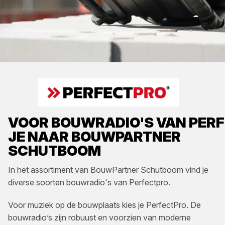
VOOR
BOUWRADIO'S
VAN
PER
JE NAAR
BOUWPARTNER
SCHUTBOOM
In het assortiment van
BouwPartner Schutboom
vind je
diverse soorten
bouwradio's
van
Perfectpro
.
Voor muziek op de bouwplaats kies je PerfectPro. De
bouwradio’s zijn robuust en voorzien van moderne