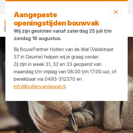
Morgen weer open
vanaf 07:00 uur
Aangepaste
openingstijden bouwvak
Wij zijn gesloten vanaf zaterdag 25 juli t/m
zondag 16 augustus.
Bij BouwPartner Holten van de Wal (Veldstraat
Merken
Lyra
37 in Deurne) helpen wij je graag verder.
Zij zijn in week 31, 32 en 33 geopend van
maandag t/m vrijdag van 08.00 t/m 17.00 uur, of
bereikbaar via 0493-312370 en
info@holtenvandewal.nl
.