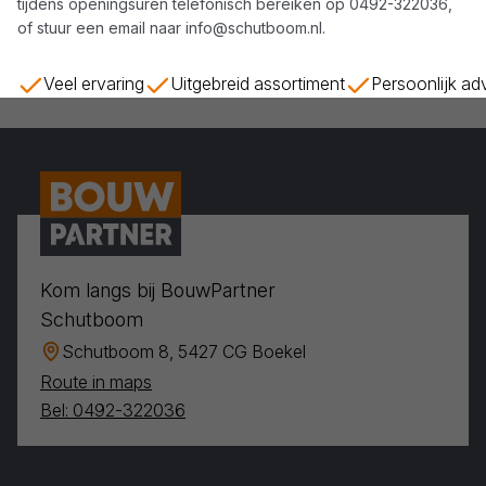
tijdens openingsuren telefonisch bereiken op
0492-322036
,
of stuur een email naar
info@schutboom.nl
.
Veel ervaring
Uitgebreid assortiment
Persoonlijk ad
Kom langs bij BouwPartner
Schutboom
Schutboom 8, 5427 CG Boekel
Route in maps
Bel: 0492-322036