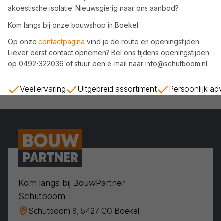
akoestische isolatie
. Nieuwsgierig naar ons aanbod?
Kom langs bij onze bouwshop in
Boekel
.
Op onze
contactpagina
vind je de route en openingstijden.
Liever eerst contact opnemen? Bel ons tijdens openingstijden
op
0492-322036
of stuur een e-mail naar
info@schutboom.nl
.
Veel ervaring
Uitgebreid assortiment
Persoonlijk ad
Kom langs bij BouwPartner
Schutboom
Schutboom 8, 5427 CG Boekel