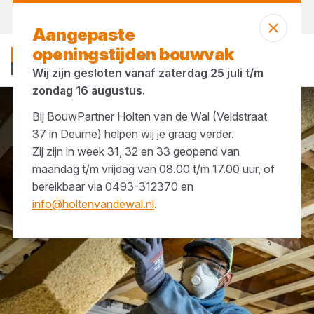
Vandaag gesloten
Aangepaste
openingstijden bouwvak
Wij zijn gesloten vanaf zaterdag 25 juli t/m
zondag 16 augustus.
Bij BouwPartner Holten van de Wal (Veldstraat
Merken
Isopartner Nederland
37 in Deurne) helpen wij je graag verder.
Zij zijn in week 31, 32 en 33 geopend van
maandag t/m vrijdag van 08.00 t/m 17.00 uur, of
bereikbaar via 0493-312370 en
info@holtenvandewal.nl
.