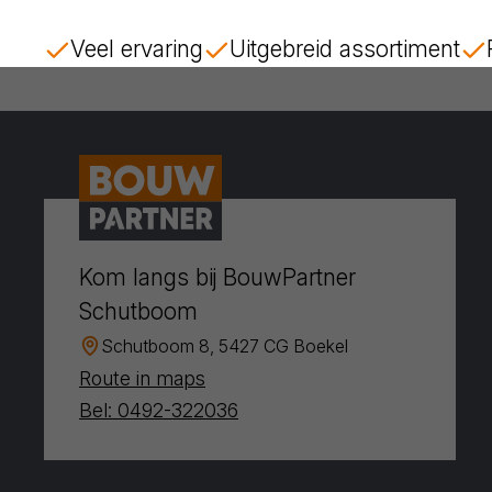
Veel ervaring
Uitgebreid assortiment
Kom langs bij BouwPartner
Schutboom
Schutboom 8, 5427 CG Boekel
Route in maps
Bel: 0492-322036