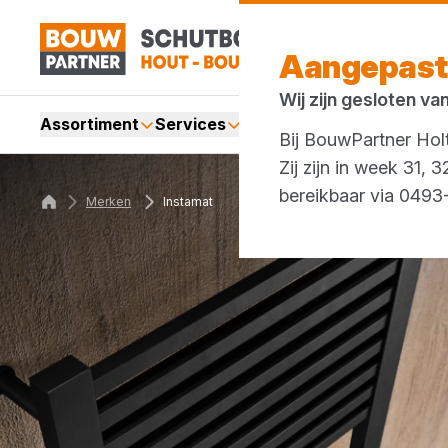
Aangepast
Wij zijn gesloten va
Assortiment
Services
Merken
Acties
Bij BouwPartner Holt
Zij zijn in week 31,
bereikbaar via 049
Merken
Instamat