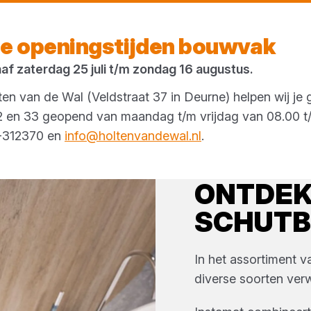
Vandaag open
tot 17:00 uur
e openingstijden bouwvak
naf zaterdag 25 juli t/m zondag 16 augustus.
en van de Wal (Veldstraat 37 in Deurne) helpen wij je 
 32 en 33 geopend van maandag t/m vrijdag van 08.00 t/
3-312370 en
info@holtenvandewal.nl
.
ONTDE
SCHUT
In het assortiment 
diverse soorten
ver