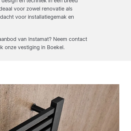
 design en techniek in een breed
deaal voor zowel renovatie als
acht voor installatiegemak en
 aanbod van
Instamat
? Neem contact
k onze vestiging in
Boekel
.