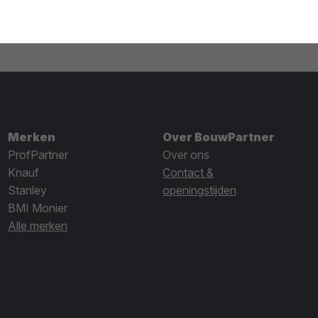
Merken
Over BouwPartner
ProfPartner
Over ons
Knauf
Contact &
Stanley
openingstijden
BMI Monier
Alle merken