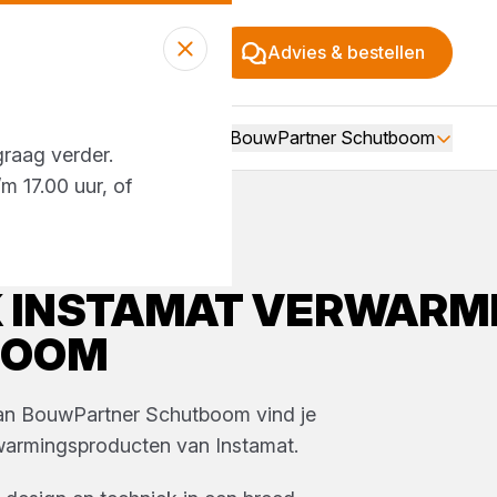
Advies & bestellen
Over BouwPartner Schutboom
graag verder.
m 17.00 uur, of
K
INSTAMAT
VERWARM
BOOM
van
BouwPartner Schutboom
vind je
warmingsproducten
van
Instamat
.