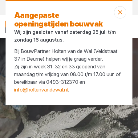
Morgen weer open
vanaf 07:00 uur
Aangepaste
openingstijden bouwvak
Wij zijn gesloten vanaf zaterdag 25 juli t/m
zondag 16 augustus.
Bij BouwPartner Holten van de Wal (Veldstraat
Merken
Heidelberg Materials
37 in Deurne) helpen wij je graag verder.
Zij zijn in week 31, 32 en 33 geopend van
maandag t/m vrijdag van 08.00 t/m 17.00 uur, of
bereikbaar via 0493-312370 en
info@holtenvandewal.nl
.