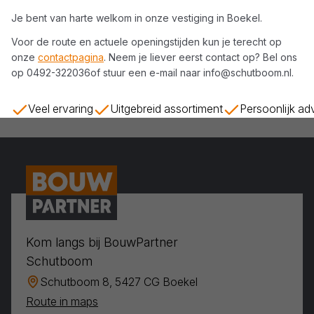
Je bent van harte welkom in onze vestiging in
Boekel
.
Voor de route en actuele openingstijden kun je terecht op
onze
contactpagina
. Neem je liever eerst contact op? Bel ons
op
0492-322036
of stuur een e-mail naar
info@schutboom.nl
.
Veel ervaring
Uitgebreid assortiment
Persoonlijk ad
Kom langs bij BouwPartner
Schutboom
Schutboom 8, 5427 CG Boekel
Route in maps