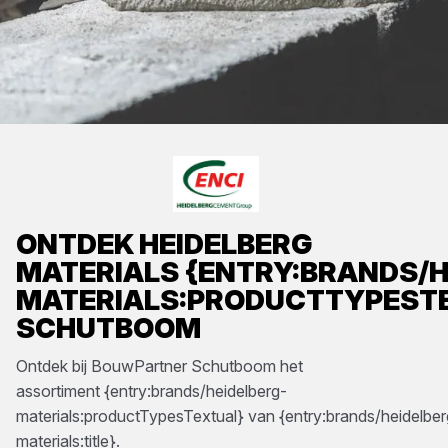
ONTDEK
HEIDELBERG
MATERIALS
{ENTRY:BRANDS/H
MATERIALS:PRODUCTTYPEST
SCHUTBOOM
Ontdek bij
BouwPartner Schutboom
het
assortiment
{entry:brands/heidelberg-
materials:productTypesTextual}
van
{entry:brands/heidelber
materials:title}
.