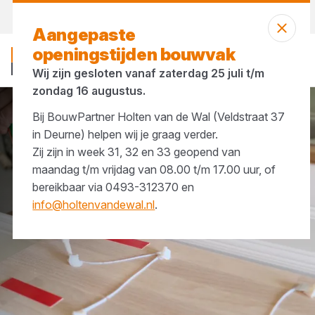
Vandaag open
tot 17:00 uur
Aangepaste
openingstijden bouwvak
Wij zijn gesloten vanaf zaterdag 25 juli t/m
zondag 16 augustus.
Bij BouwPartner Holten van de Wal (Veldstraat 37
Merken
Griffon
in Deurne) helpen wij je graag verder.
Zij zijn in week 31, 32 en 33 geopend van
maandag t/m vrijdag van 08.00 t/m 17.00 uur, of
bereikbaar via 0493-312370 en
info@holtenvandewal.nl
.