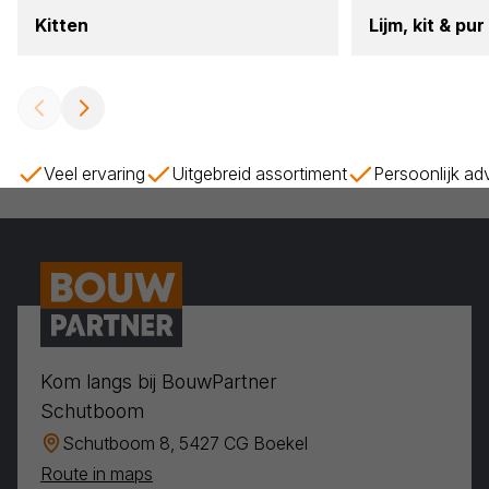
Kit­ten
Lijm, kit
&
pur
Veel ervaring
Uitgebreid assortiment
Persoonlijk ad
Kom langs bij BouwPartner
Schutboom
Schutboom 8, 5427 CG Boekel
Route in maps