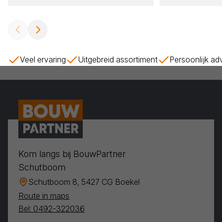
Veel ervaring
Uitgebreid assortiment
Persoonlijk ad
Kom langs bij BouwPartner
Schutboom
Schutboom 8, 5427 CG Boekel
Route in maps
Bel: 0492-322036