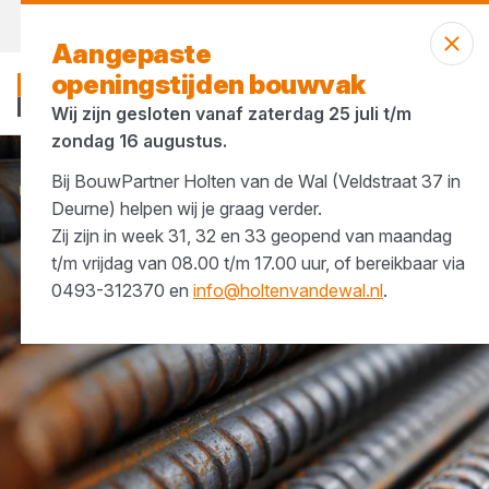
Morgen weer open
vanaf 07:00 uur
Aangepaste
openingstijden bouwvak
Wij zijn gesloten vanaf zaterdag 25 juli t/m
zondag 16 augustus.
Bij BouwPartner Holten van de Wal (Veldstraat 37 in
Merken
Geurts Janssen
Deurne) helpen wij je graag verder.
Zij zijn in week 31, 32 en 33 geopend van maandag
t/m vrijdag van 08.00 t/m 17.00 uur, of bereikbaar via
0493-312370 en
info@holtenvandewal.nl
.