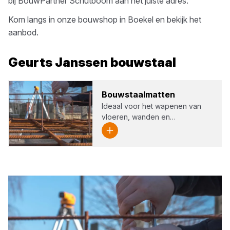
bij
BouwPartner Schutboom
aan het juiste adres.
Kom langs in onze bouwshop in
Boekel
en bekijk het
aanbod.
Geurts Janssen
bouwstaal
Bouw­staal­mat­ten
Ideaal voor het wapenen van
vloeren, wanden en…