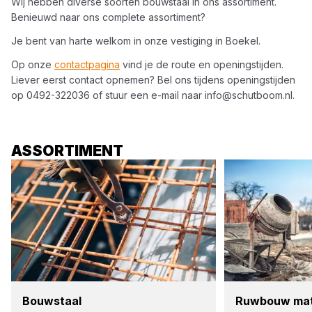
Wij hebben diverse soorten
bouwstaal
in ons assortiment.
Benieuwd naar ons complete assortiment?
Je bent van harte welkom in onze vestiging in
Boekel
.
Op onze
contactpagina
vind je de route en openingstijden.
Liever eerst contact opnemen? Bel ons tijdens openingstijden
op
0492-322036
of stuur een e-mail naar
info@schutboom.nl
.
ASSORTIMENT
Bouw­staal
Ruw­bouw mate­