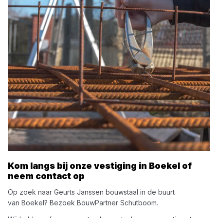
Kom langs bij onze vestiging in
Boekel
of
neem contact op
Op zoek naar
Geurts Janssen
bouwstaal
in de buurt
van
Boekel
? Bezoek
BouwPartner Schutboom
.