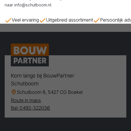
naar
info@schutboom.nl
.
Veel ervaring
Uitgebreid assortiment
Persoonlijk ad
Kom langs bij BouwPartner
Schutboom
Schutboom 8, 5427 CG Boekel
Route in maps
Bel: 0492-322036