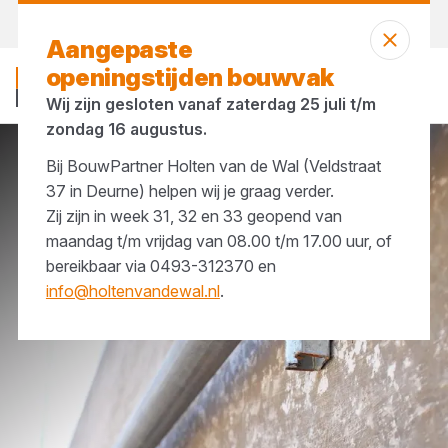
Vandaag open
tot 12:00 uur
Aangepaste
openingstijden bouwvak
Wij zijn gesloten vanaf zaterdag 25 juli t/m
zondag 16 augustus.
Bij BouwPartner Holten van de Wal (Veldstraat
Merken
GB
37 in Deurne) helpen wij je graag verder.
Zij zijn in week 31, 32 en 33 geopend van
maandag t/m vrijdag van 08.00 t/m 17.00 uur, of
bereikbaar via 0493-312370 en
info@holtenvandewal.nl
.