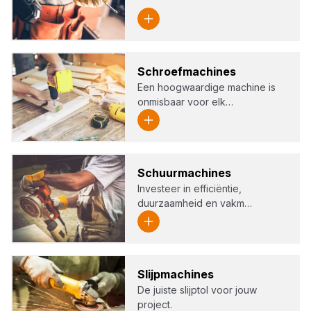
Schroef­ma­chi­nes
Een hoogwaardige machine is
onmisbaar voor elk…
Schuur­ma­chi­nes
Investeer in efficiëntie,
duurzaamheid en vakm…
Slijp­ma­chi­nes
De juiste slijptol voor jouw
project.