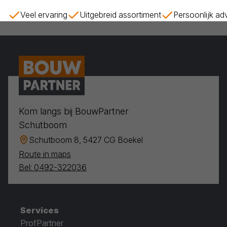
Veel ervaring
Uitgebreid assortiment
Persoonlijk ad
Kom langs bij BouwPartner
Schutboom
Schutboom 8, 5427 CG Boekel
Route in maps
Bel: 0492-322036
Services
ProfPartner