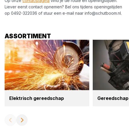
Op onze
contactpagina
vind je de route en openingstijden.
Liever eerst contact opnemen? Bel ons tijdens openingstijden
op
0492-322036
of stuur een e-mail naar
info@schutboom.nl
.
ASSORTIMENT
Elek­trisch gereed­schap
Gereed­schap