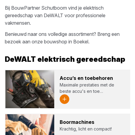
Bij
BouwPartner Schutboom
vind je
elektrisch
gereedschap
van
DeWALT
voor professionele
vakmensen.
Benieuwd naar ons volledige assortiment? Breng een
bezoek aan onze bouwshop in
Boekel
.
DeWALT
elektrisch gereedschap
Accu’s en toe­be­ho­ren
Maximale prestaties met de
beste accu's en toe…
Boor­ma­chi­nes
Krachtig, licht en compact!