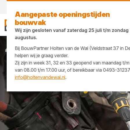
Morgen weer open
vanaf 08:00 uur
Aangepaste openingstijden
bouwvak
Wij zijn gesloten vanaf zaterdag 25 juli t/m zondag
augustus.
Bij BouwPartner Holten van de Wal (Veldstraat 37 in D
Merken
DeWALT
helpen wij je graag verder.
Zij zijn in week 31, 32 en 33 geopend van maandag t/m 
van 08.00 t/m 17.00 uur, of bereikbaar via 0493-3123
info@holtenvandewal.nl
.