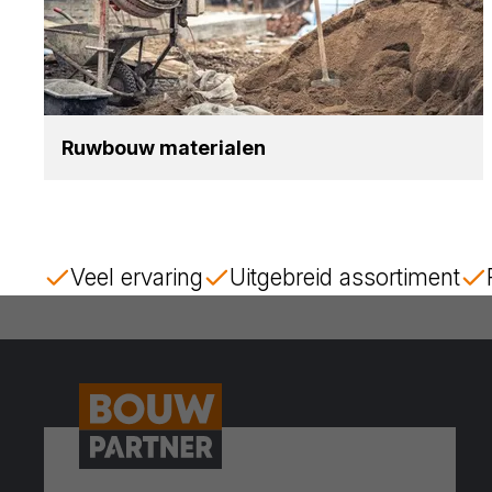
Ruw­bouw mate­ri­a­len
Veel ervaring
Uitgebreid assortiment