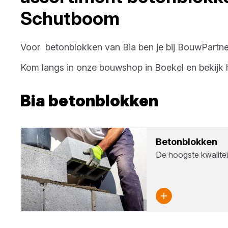
Schutboom
Voor
betonblokken
van
Bia
ben je bij
BouwPartne
Kom langs in onze bouwshop in
Boekel
en bekijk 
Bia
betonblokken
Beton­blok­ken
De hoogste kwaliteit