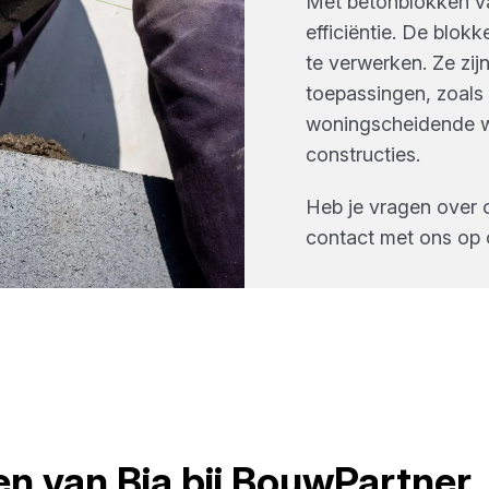
Met betonblokken van
efficiëntie. De blok
te verwerken. Ze zij
toepassingen, zoals
woningscheidende 
constructies.
Heb je vragen over 
contact met ons op 
en
van
Bia
bij
BouwPartner