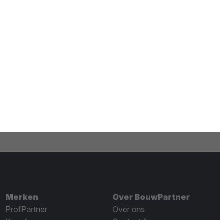
Merken
Over BouwPartner
ProfPartner
Over ons