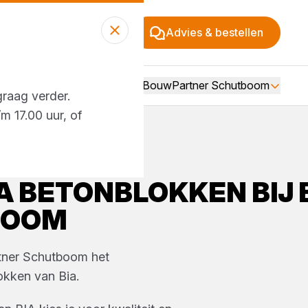
Advies & bestellen
Over BouwPartner Schutboom
graag verder.
m 17.00 uur, of
A
BETONBLOKKEN
BIJ
BOOM
ner Schutboom
het
okken
van
Bia
.