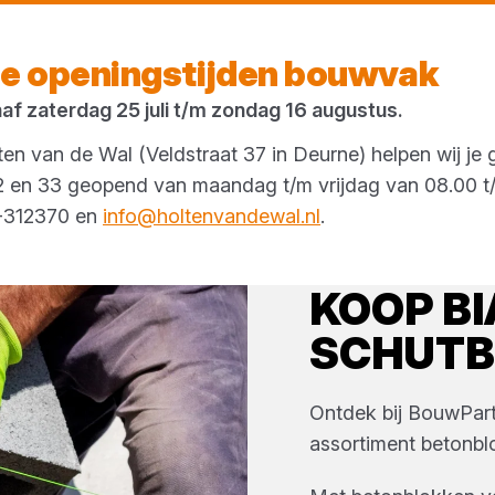
Morgen weer open
vanaf 08:00 uur
e openingstijden bouwvak
naf zaterdag 25 juli t/m zondag 16 augustus.
en van de Wal (Veldstraat 37 in Deurne) helpen wij je 
 32 en 33 geopend van maandag t/m vrijdag van 08.00 t/
3-312370 en
info@holtenvandewal.nl
.
KOOP
BI
SCHUT
Ontdek bij
BouwPart
assortiment
betonbl