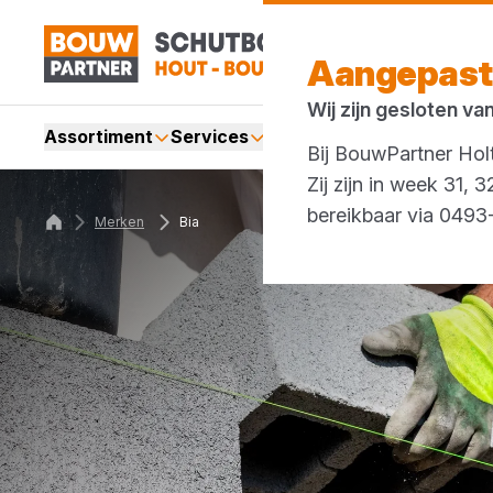
Aangepast
Wij zijn gesloten va
Assortiment
Services
Merken
Acties
Bij BouwPartner Holt
Zij zijn in week 31,
bereikbaar via 049
Merken
Bia