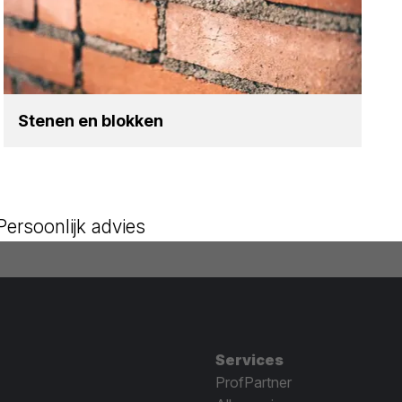
Ste­nen en blok­ken
Persoonlijk advies
Services
ProfPartner