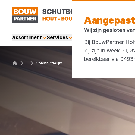
Aangepast
Wij zijn gesloten va
Assortiment
Services
Merken
Acties
Bij BouwPartner Holt
Zij zijn in week 31,
bereikbaar via 049
...
Constructielijm