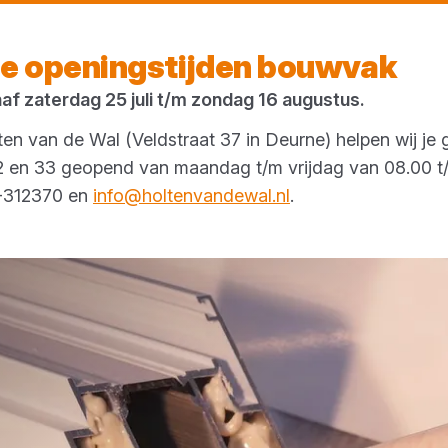
Morgen weer open
vanaf 07:00 uur
e openingstijden bouwvak
naf zaterdag 25 juli t/m zondag 16 augustus.
en van de Wal (Veldstraat 37 in Deurne) helpen wij je 
 32 en 33 geopend van maandag t/m vrijdag van 08.00 t/
3-312370 en
info@holtenvandewal.nl
.