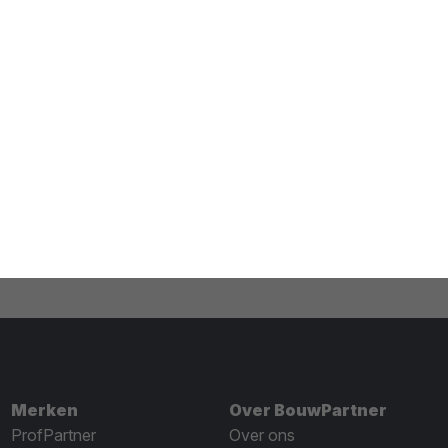
Merken
Over BouwPartner
ProfPartner
Over ons