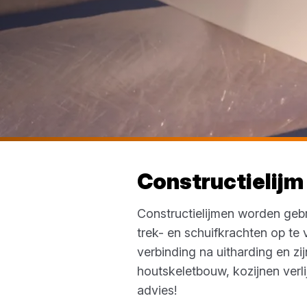
Constructielijm
Constructielijmen worden gebr
trek- en schuifkrachten op t
verbinding na uitharding en zi
houtskeletbouw, kozijnen verl
advies!