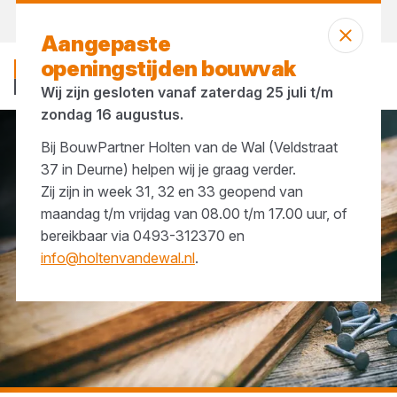
Vandaag open
vanaf 08:00 uur
Aangepaste
openingstijden bouwvak
Wij zijn gesloten vanaf zaterdag 25 juli t/m
zondag 16 augustus.
Bij BouwPartner Holten van de Wal (Veldstraat
...
Draadnagels
37 in Deurne) helpen wij je graag verder.
Zij zijn in week 31, 32 en 33 geopend van
maandag t/m vrijdag van 08.00 t/m 17.00 uur, of
bereikbaar via 0493-312370 en
info@holtenvandewal.nl
.