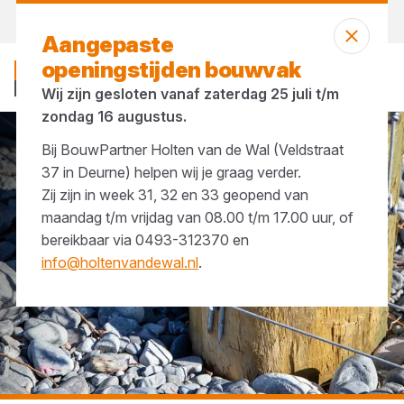
Vandaag open
tot 17:00 uur
Aangepaste
openingstijden bouwvak
Wij zijn gesloten vanaf zaterdag 25 juli t/m
zondag 16 augustus.
Bij BouwPartner Holten van de Wal (Veldstraat
...
Draadkrammen
37 in Deurne) helpen wij je graag verder.
Zij zijn in week 31, 32 en 33 geopend van
maandag t/m vrijdag van 08.00 t/m 17.00 uur, of
bereikbaar via 0493-312370 en
info@holtenvandewal.nl
.