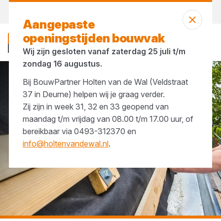
Morgen weer open
vanaf 07:00 uur
Aangepaste
openingstijden bouwvak
Wij zijn gesloten vanaf zaterdag 25 juli t/m
zondag 16 augustus.
Bij BouwPartner Holten van de Wal (Veldstraat
...
Grenenhouten balken en latten
37 in Deurne) helpen wij je graag verder.
Zij zijn in week 31, 32 en 33 geopend van
maandag t/m vrijdag van 08.00 t/m 17.00 uur, of
bereikbaar via 0493-312370 en
info@holtenvandewal.nl
.