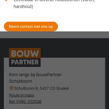
hardhout)
Neem contact met ons op
Kom langs bij BouwPartner
Schutboom
Schutboom 8, 5427 CG Boekel
Route in maps
Bel: 0492-322036