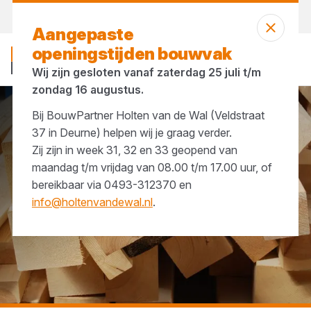
Vandaag open
tot 17:00 uur
Aangepaste
openingstijden bouwvak
Wij zijn gesloten vanaf zaterdag 25 juli t/m
zondag 16 augustus.
Bij BouwPartner Holten van de Wal (Veldstraat
...
Kozijnprofielen
37 in Deurne) helpen wij je graag verder.
Zij zijn in week 31, 32 en 33 geopend van
maandag t/m vrijdag van 08.00 t/m 17.00 uur, of
bereikbaar via 0493-312370 en
info@holtenvandewal.nl
.