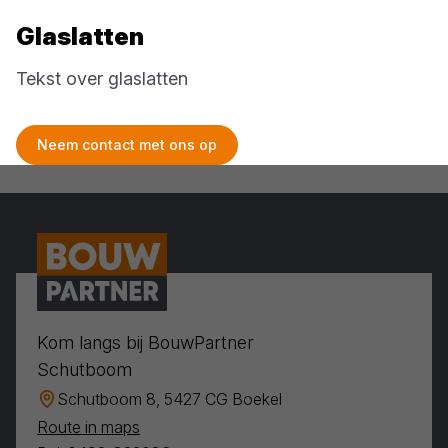
Glaslatten
Tekst over glaslatten
Neem contact met ons op
Kom langs bij BouwPartner
Schutboom
Schutboom 8, 5427 CG Boekel
Route in maps