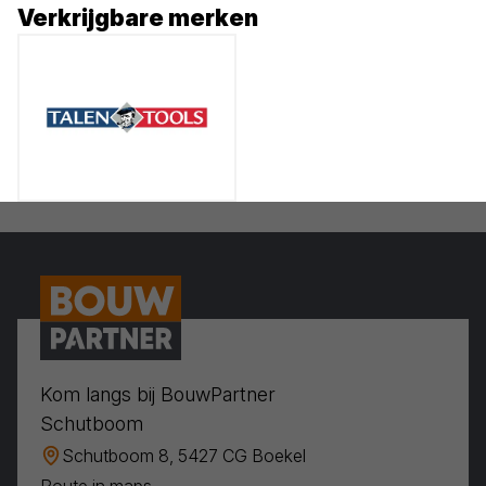
Verkrijgbare merken
Kom langs bij BouwPartner
Schutboom
Schutboom 8, 5427 CG Boekel
Route in maps