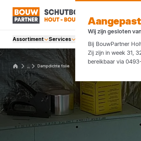
Aangepast
Wij zijn gesloten va
Assortiment
Services
Merken
Acties
Bij BouwPartner Holt
Zij zijn in week 31,
bereikbaar via 049
...
Dampdichte folie