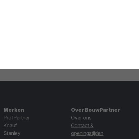
Merken
Over BouwPartner
ProfPartner
Over ons
Knauf
Contact &
Stanley
openingstijden