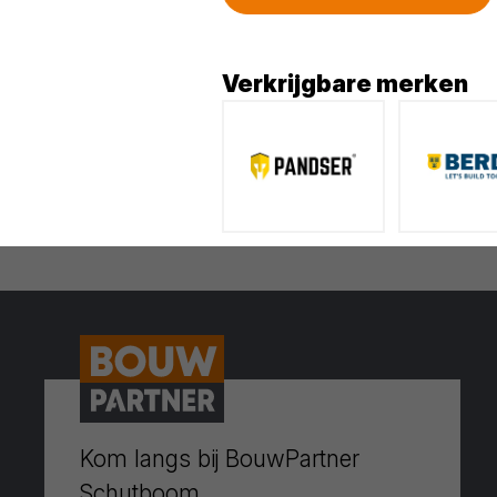
Verkrijgbare merken
Kom langs bij BouwPartner
Schutboom