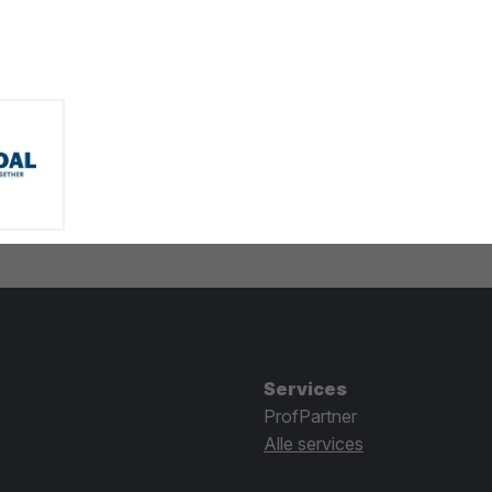
Services
ProfPartner
Alle services