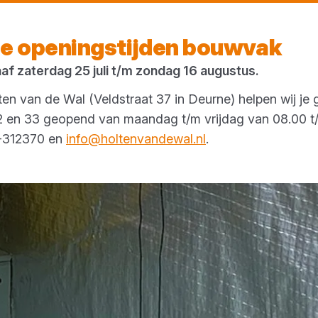
Vandaag gesloten
e openingstijden bouwvak
naf zaterdag 25 juli t/m zondag 16 augustus.
en van de Wal (Veldstraat 37 in Deurne) helpen wij je 
 32 en 33 geopend van maandag t/m vrijdag van 08.00 t/
3-312370 en
info@holtenvandewal.nl
.