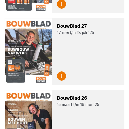
Bouw­Blad
27
17 mei t/m 18 juli '25
Bouw­Blad
26
15 maart t/m 16 mei '25