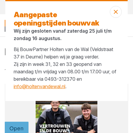
Vandaag open
vanaf 08:00 uur
Aangepaste
openingstijden bouwvak
Wij zijn gesloten vanaf zaterdag 25 juli t/m
zondag 16 augustus.
Bouwblad 31
Bij BouwPartner Holten van de Wal (Veldstraat
37 in Deurne) helpen wij je graag verder.
Gepubliceerd op 12 juni 2026
Zij zijn in week 31, 32 en 33 geopend van
13 juni 2026
maandag t/m vrijdag van 08.00 t/m 17.00 uur, of
bereikbaar via 0493-312370 en
info@holtenvandewal.nl
.