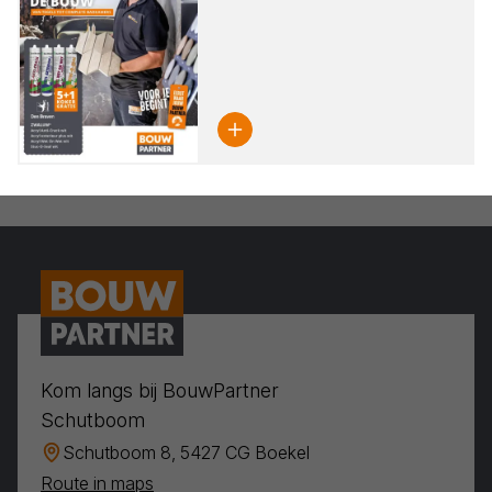
Kom langs bij BouwPartner
Schutboom
Schutboom 8, 5427 CG Boekel
Route in maps