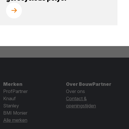
Merken
Over BouwPartner
ProfPartner
Over ons
Knauf
Contact &
Stanley
openingstijden
BMI Monier
Alle merken