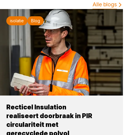
Alle blogs
isolatie
Blog
Recticel Insulation
realiseert doorbraak in PIR
circulariteit met
gerecyclede polyol