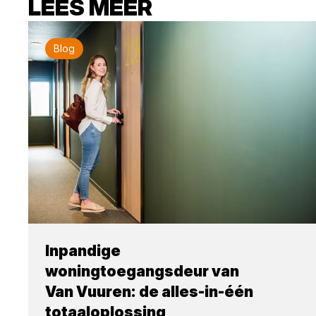
LEES MEER
Blog
Inpandige
woningtoegangsdeur van
Van Vuuren: de alles-in-één
totaaloplossing