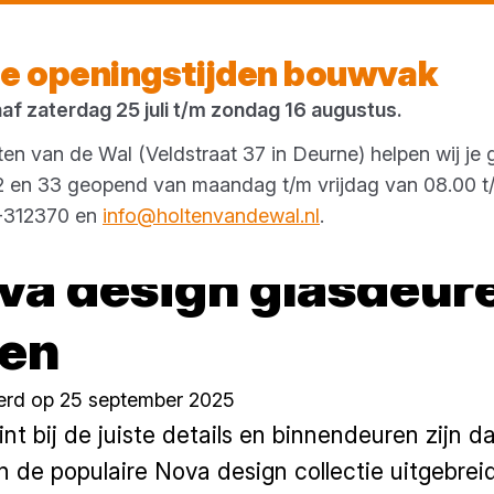
Vandaag open
vanaf 08:00 uur
e openingstijden bouwvak
naf zaterdag 25 juli t/m zondag 16 augustus.
en van de Wal (Veldstraat 37 in Deurne) helpen wij je 
 32 en 33 geopend van maandag t/m vrijdag van 08.00 t/
3-312370 en
info@holtenvandewal.nl
.
a design glasdeure
ren
erd op 25 september 2025
int bij de juiste details en binnendeuren zijn d
 de populaire Nova design collectie uitgebreid