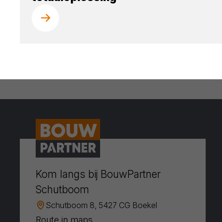
Kom langs bij BouwPartner
Schutboom
Schutboom 8, 5427 CG Boekel
Route in maps