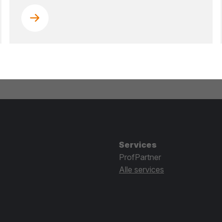
Services
ProfPartner
Alle services