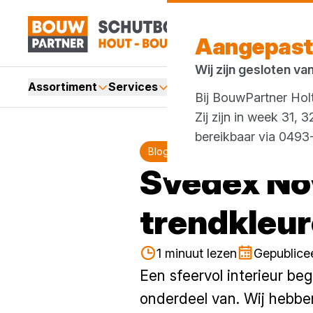
Aangepast
Wij zijn gesloten va
Assortiment
Services
Merken
Acties
Bij BouwPartner Holt
Zij zijn in week 31,
bereikbaar via 049
Blog
Svedex Nov
trendkleu
1 minuut lezen
Gepublice
Een sfeervol interieur beg
onderdeel van. Wij hebben