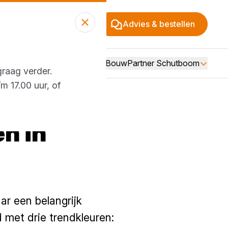
Advies & bestellen
Over BouwPartner Schutboom
graag verder.
m 17.00 uur, of
n in
aar een belangrijk
 met drie trendkleuren: