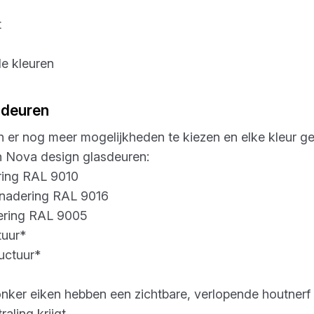
t
de kleuren
sdeuren
n er nog meer mogelijkheden te kiezen en elke kleur gee
n Nova design glasdeuren:
ering RAL 9010
benadering RAL 9016
dering RAL 9005
tuur*
uctuur*
nker eiken hebben een zichtbare, verlopende houtnerf
raling krijgt.