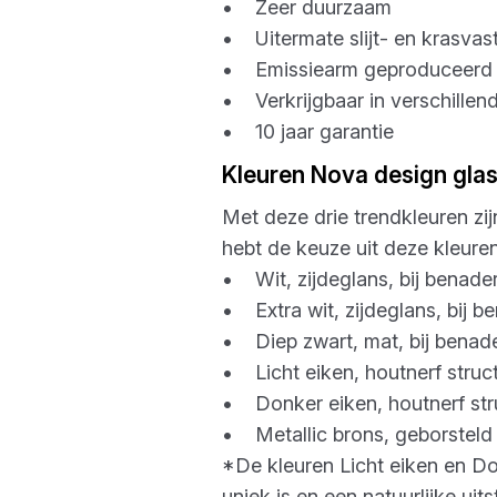
• Zeer duurzaam
• Uitermate slijt- en krasvas
• Emissiearm geproduceerd
• Verkrijgbaar in verschillen
• 10 jaar garantie
Kleuren Nova design gla
Met deze drie trendkleuren zij
hebt de keuze uit deze kleure
• Wit, zijdeglans, bij benad
• Extra wit, zijdeglans, bij 
• Diep zwart, mat, bij bena
• Licht eiken, houtnerf struc
• Donker eiken, houtnerf str
• Metallic brons, geborsteld
*De kleuren Licht eiken en Do
uniek is en een natuurlijke uitst