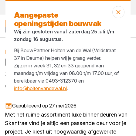
Vandaag open
tot 17:00 uur
Aangepaste
openingstijden bouwvak
Wij zijn gesloten vanaf zaterdag 25 juli t/m
zondag 16 augustus.
Bij BouwPartner Holten van de Wal (Veldstraat
Blog
37 in Deurne) helpen wij je graag verder.
Luxe binnendeuren van
Zij zijn in week 31, 32 en 33 geopend van
Skantrae: aan alles
maandag t/m vrijdag van 08.00 t/m 17.00 uur, of
bereikbaar via 0493-312370 en
gedacht voor de vakman
info@holtenvandewal.nl
.
1 minuut lezen
Gepubliceerd op 27 mei 2026
Met het ruime assortiment luxe binnendeuren van
Skantrae vind je altijd een passende deur voor je
project. Je kiest uit hoogwaardig afgewerkte