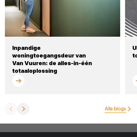
Inpandige
U
woningtoegangsdeur van
t
Van Vuuren: de alles-in-één
totaaloplossing
Alle blogs