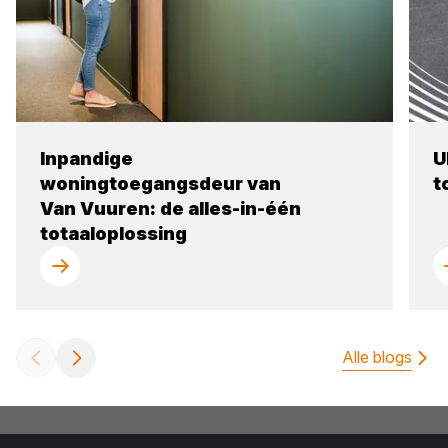
Inpandige
U
woningtoegangsdeur van
t
Van Vuuren: de alles-in-één
totaaloplossing
Alle blogs