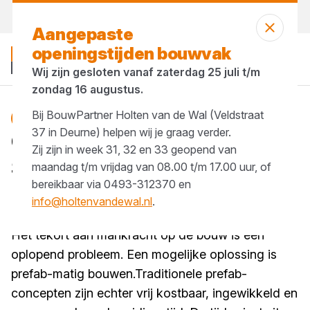
Vandaag open
vanaf 08:00 uur
Aangepaste
openingstijden bouwvak
Wij zijn gesloten vanaf zaterdag 25 juli t/m
zondag 16 augustus.
Bij BouwPartner Holten van de Wal (Veldstraat
Blog
prefab
37 in Deurne) helpen wij je graag verder.
Gordingloos bouwen met
Zij zijn in week 31, 32 en 33 geopend van
SlimFix-XT Max
maandag t/m vrijdag van 08.00 t/m 17.00 uur, of
bereikbaar via 0493-312370 en
1 minuut lezen
info@holtenvandewal.nl
.
Gepubliceerd op 14 mei 2025
Het tekort aan mankracht op de bouw is een
oplopend probleem. Een mogelijke oplossing is
prefab-matig bouwen.Traditionele prefab-
concepten zijn echter vrij kostbaar, ingewikkeld en