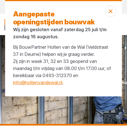
Morgen weer open
vanaf 07:00 uur
Aangepaste
openingstijden bouwvak
Wij zijn gesloten vanaf zaterdag 25 juli t/m
zondag 16 augustus.
Bij BouwPartner Holten van de Wal (Veldstraat
...
Metalstud
37 in Deurne) helpen wij je graag verder.
Zij zijn in week 31, 32 en 33 geopend van
maandag t/m vrijdag van 08.00 t/m 17.00 uur, of
bereikbaar via 0493-312370 en
info@holtenvandewal.nl
.