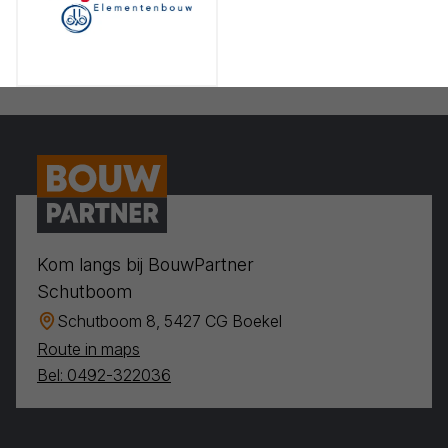
Kom langs bij BouwPartner
Schutboom
Schutboom 8, 5427 CG Boekel
Route in maps
Bel: 0492-322036