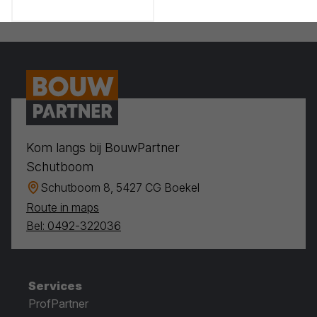
Kom langs bij BouwPartner
Schutboom
Schutboom 8, 5427 CG Boekel
Route in maps
Bel: 0492-322036
Services
ProfPartner