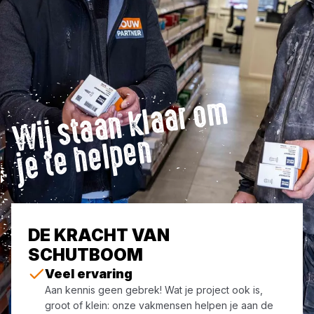
Wij
st
a
a
n
kl
a
ar
o
m
j
e t
e
h
el
p
e
n
DE KRACHT VAN
SCHUTBOOM
Veel ervaring
Aan kennis geen gebrek! Wat je project ook is,
groot of klein: onze vakmensen helpen je aan de